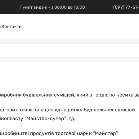
Пункт видачі - з 08:00 до 18:00
(097) 77-5
ї
Контакти
виробник будівельних сумішей, який з гордістю носить з
ргових точок та відповідно ринку будівельних сумішей.
інопласту "Майстер-супер" ітд.
виробництві продуктів торгової марки "Майстер".