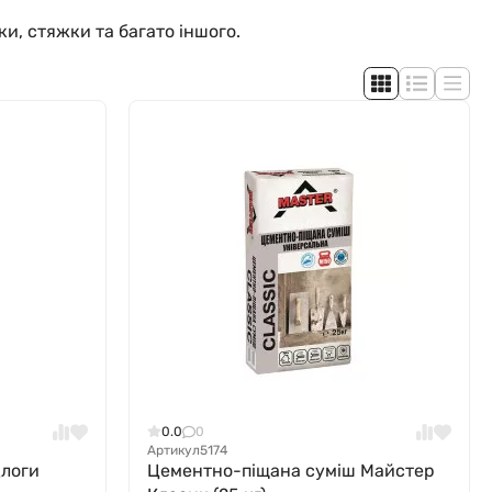
и, стяжки та багато іншого.
0.0
0
Артикул
5174
длоги
Цементно-піщана суміш Майстер