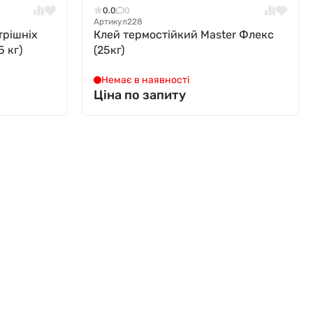
0.0
0
Артикул
228
трішніх
Клей термостійкий Мaster Флекс
 кг)
(25кг)
Немає в наявності
Ціна по запиту