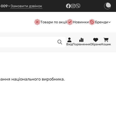
7-009
Замовити дзвінок
Товари по акції
Новинки
Бренди
Вхід
Порівняння
Обране
Кошик
вання національного виробника.