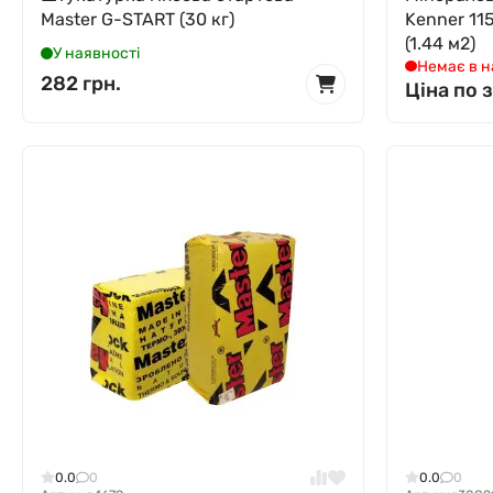
Master G-START (30 кг)
Kenner 11
(1.44 м2)
У наявності
Немає в н
282 грн.
Ціна по 
0.0
0
0.0
0