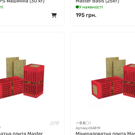
S машинна (30 кг)
Master Basis (25кг)
ті
У наявності
195 грн.
0.0
0
7
Артикул
54819
атна плита Master
Мінераловатна плита Mas