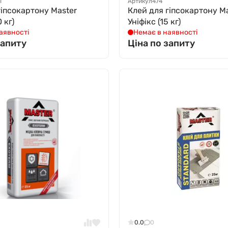
1
Артикул
474
гіпсокартону Мaster
Клей для гіпсокартону М
 кг)
Уніфікс (15 кг)
аявності
Немає в наявності
запиту
Ціна по запиту
0.0
0