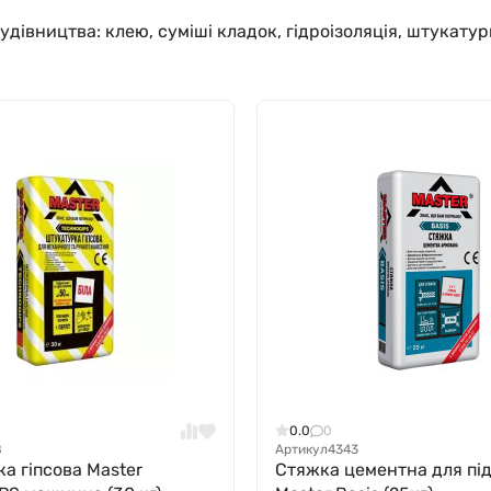
івництва: клею, суміші кладок, гідроізоляція, штукатурк
0.0
0
8
Артикул
4343
а гіпсова Master
Стяжка цементна для пі