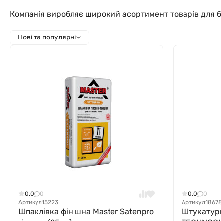
Компанія виробляє широкий асортимент товарів для буд
Нові та популярні
0.0
0
0.0
0
Артикул
15223
Артикул
1867
Шпаклівка фінішна Master Satenpro
Штукатурк