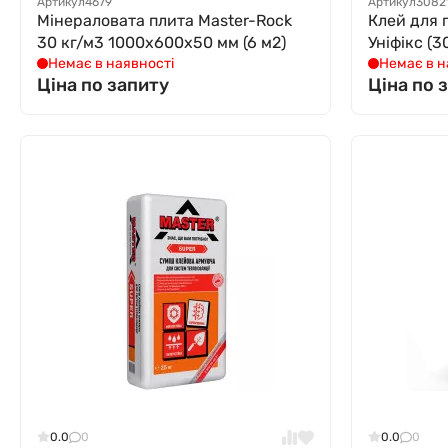
Артикул
4679
Артикул
3082
Мінераловата плита Master-Rock
Клей для 
30 кг/м3 1000x600x50 мм (6 м2)
Уніфікс (30
Немає в наявності
Немає в н
Ціна по запиту
Ціна по 
0.0
0
0.0
0