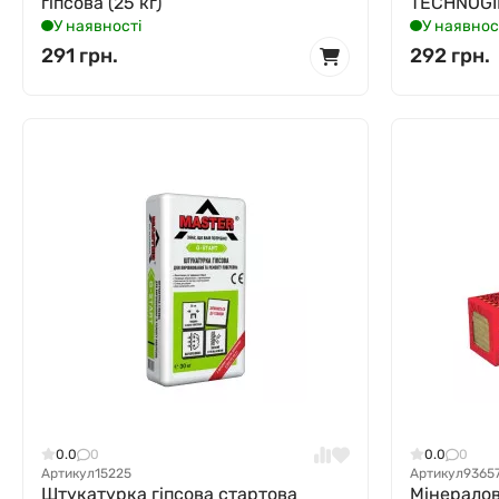
гіпсова (25 кг)
TECHNOGIP
У наявності
У наявнос
291 грн.
292 грн.
0.0
0
0.0
0
Артикул
15225
Артикул
9365
Штукатурка гіпсова стартова
Мінералов