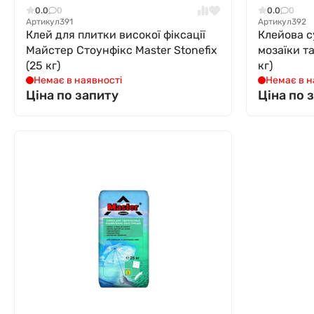
0.0
0
0.0
0
Артикул
391
Артикул
392
Клей для плитки високої фіксації
Клейова с
Майстер Стоунфікс Master Stonefix
мозаїки та
(25 кг)
кг)
Немає в наявності
Немає в н
Ціна по запиту
Ціна по 