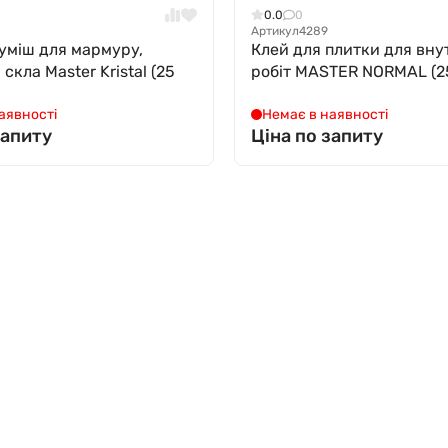
0.0
0
Артикул
4289
уміш для мармуру,
Клей для плитки для вну
 скла Master Kristal (25
робіт MASTER NORMAL (25
аявності
Немає в наявності
запиту
Ціна по запиту