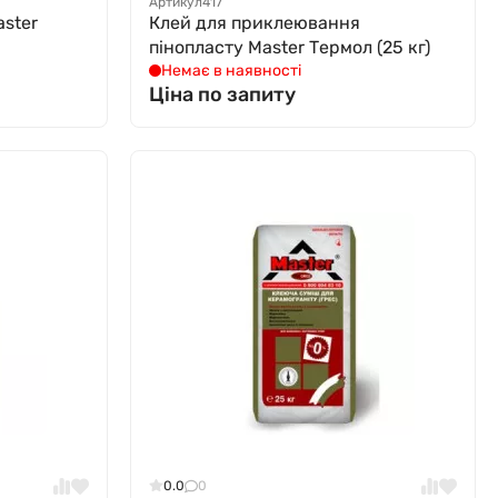
Артикул
417
aster
Клей для приклеювання
пінопласту Мaster Термол (25 кг)
Немає в наявності
Ціна по запиту
0.0
0