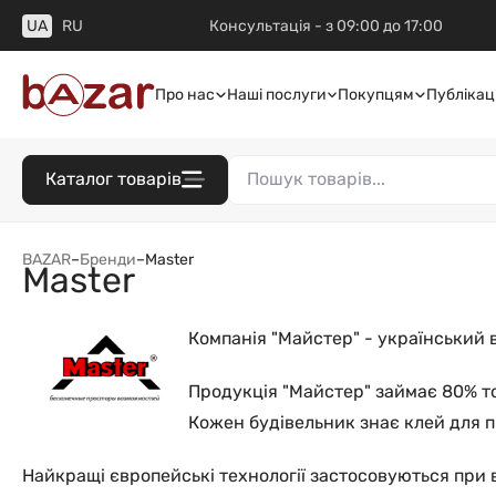
UA
RU
Консультація - з 09:00 до 17:00
Про нас
Наші послуги
Покупцям
Публікаці
Каталог товарів
BAZAR
–
Бренди
–
Master
Master
Компанія "Майстер" - український 
Продукція "Майстер" займає 80% то
Кожен будівельник знає клей для п
Найкращі європейські технології застосовуються при 