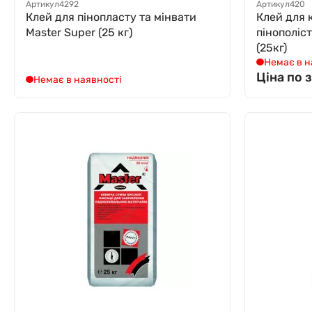
Артикул
4292
Артикул
420
Клей для пінопласту та мінвати
Клей для 
Мaster Super (25 кг)
пінополіс
(25кг)
Немає в н
Ціна по 
Немає в наявності