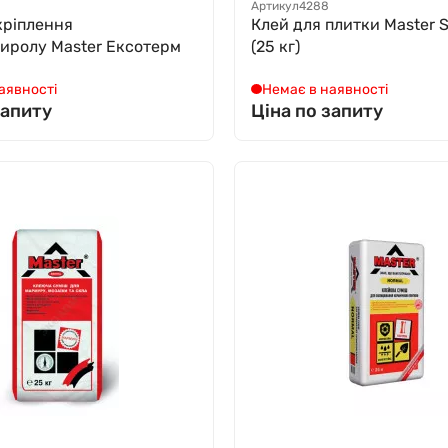
Артикул
4288
кріплення
Клей для плитки Мaster 
тиролу Мaster Ексотерм
(25 кг)
аявності
Немає в наявності
запиту
Ціна по запиту