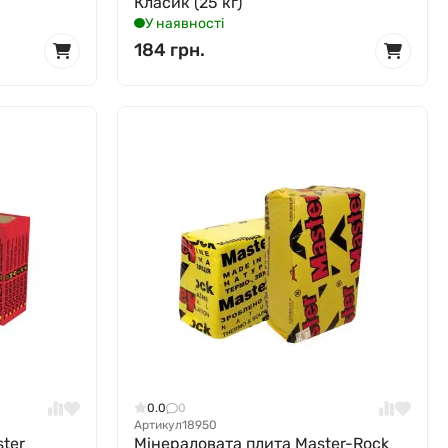
Класик (25 кг)
У наявності
184 грн.
0.0
0
Артикул
18950
ter
Мінераловата плита Master-Rock