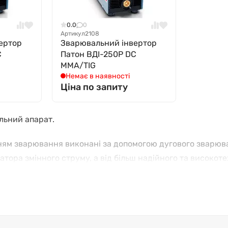
0.0
0
Артикул
2108
ертор
Зварювальний інвертор
C
Патон ВДІ-250P DC
MMA/TIG
Немає в наявності
Ціна по запиту
льний апарат.
нням зварювання виконані за допомогою дугового зварюва
ора змінного струму, а від більш надійного та високот
1977 році, і з того часу дуже змінився, відповідно до н
ової мережі змінної напруги 220 або 380 вольт. Він забе
ги. При цьому зварювальний інвертор має багато налашту