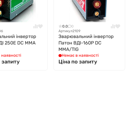
0.0
0
06
Артикул
2109
льний інвертор
Зварювальний інвертор
ДІ 250Е DC MMA
Патон ВДІ-160P DC
MMA/TIG
 наявності
Немає в наявності
о запиту
Ціна по запиту