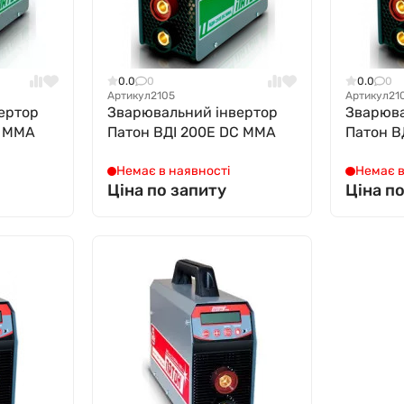
0.0
0
0.0
0
Артикул
2105
Артикул
21
ертор
Зварювальний інвертор
Зварюва
C MMA
Патон ВДІ 200Е DC MMA
Патон В
Немає в наявності
Немає в
Ціна по запиту
Ціна п