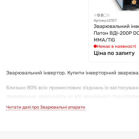
0.0
0
Артикул
2107
Зварювальний інв
Патон ВДІ-200P D
MMA/TIG
Немає в наявності
Ціна по запиту
Зварювальний інвертор. Купити інверторний зварюва
Близько 80% всіх промислових з'єднань із застосува
зварювання, одержують не від звичайного трансформат
інвертора.
Читати далі про Зварювальні апарати
Інверторний випрямляч вперше з'явився на ринку ще в 
собою пристрій з живленням від звичайної або промисл
напруги, для збудження та підтримки зварювальної ду