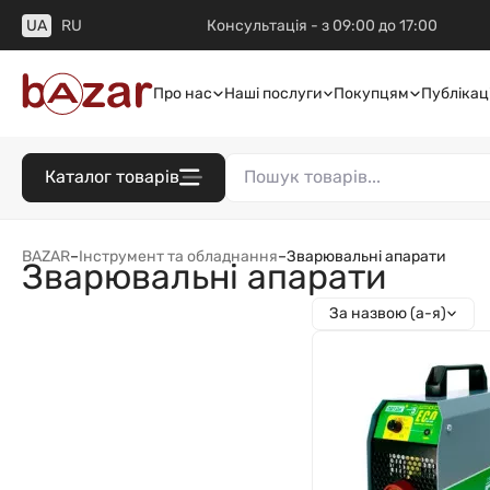
UA
RU
Консультація - з 09:00 до 17:00
Про нас
Наші послуги
Покупцям
Публікаці
Каталог товарів
BAZAR
–
Інструмент та обладнання
–
Зварювальні апарати
Зварювальні апарати
За назвою (а-я)