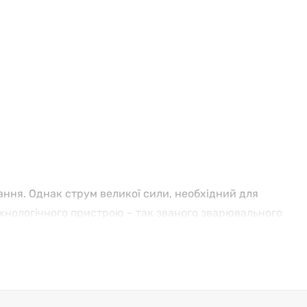
ння. Однак струм великої сили, необхідний для
ехнологічного пристрою – так званого зварювального
ових вимог та технологій. Зварювальний інвертор являє
зпечує на виході стабільний струм необхідної сили та
вань і дуже зручний у роботі.