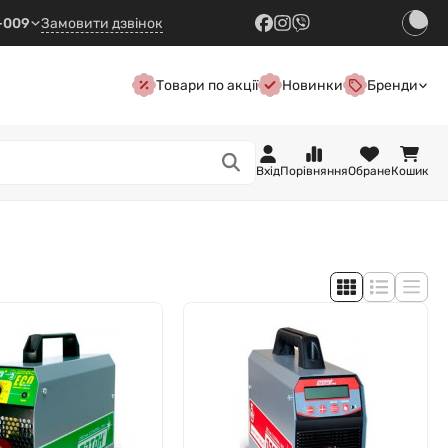
7-009
Замовити дзвінок
Товари по акції
Новинки
Бренди
Вхід
Порівняння
Обране
Кошик