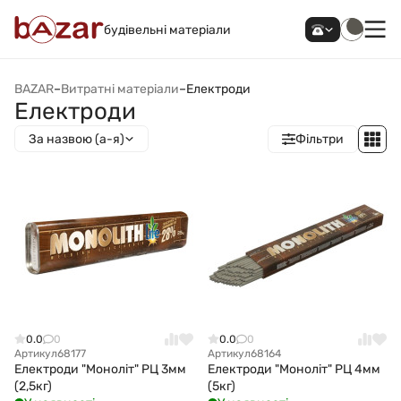
будівельні матеріали
BAZAR
–
Витратні матеріали
–
Електроди
Електроди
За назвою (а-я)
Фільтри
0.0
0
0.0
0
Артикул
68177
Артикул
68164
Електроди "Моноліт" РЦ 3мм
Електроди "Моноліт" РЦ 4мм
(2,5кг)
(5кг)