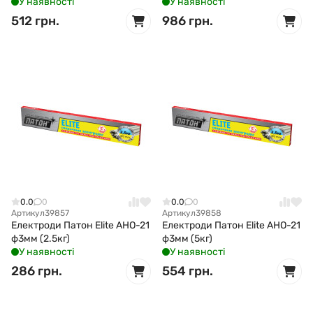
У наявності
У наявності
512 грн.
986 грн.
0.0
0
0.0
0
Артикул
39857
Артикул
39858
Електроди Патон Elite АНО-21
Електроди Патон Elite АНО-21
ф3мм (2.5кг)
ф3мм (5кг)
У наявності
У наявності
286 грн.
554 грн.