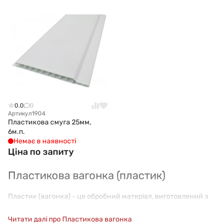
0.0
0
Артикул
1904
Пластикова смуга 25мм,
6м.п.
Немає в наявності
Ціна по запиту
Пластикова вагонка (пластик)
Пластик (вагонка) - це обробний матеріал, виготовлений з
полівінілхлориду, крейди та різних пластифікаторів методом
Читати далі про Пластикова вагонка
екструзії. Цей матеріал може використовуватися як для