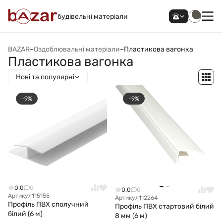
будівельні матеріали
BAZAR
–
Оздоблювальні матеріали
–
Пластикова вагонка
Пластикова вагонка
Нові та популярні
-9%
-9%
0.0
0
0.0
0
Артикул
115155
Артикул
112264
Профіль ПВХ сполучний
Профіль ПВХ стартовий білий
білий (6 м)
8 мм (6 м)