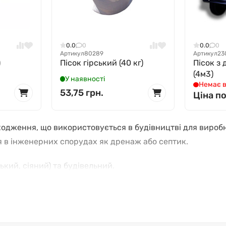
0.0
0
0.0
0
Артикул
80289
Артикул
23
)
Пісок гірський (40 кг)
Пісок з 
(4м3)
У наявності
Немає в
53,75 грн.
Ціна п
ходження, що використовується в будівництві для виробн
 в інженерних спорудах як дренаж або септик.
ський, сіяний) та будівельний.
дяки своєму високому ступеню натурального очищення шир
'єрної розробки, а потім промивають величезною кількіст