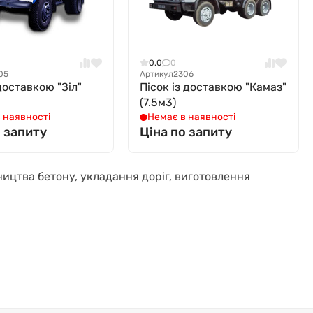
0.0
0
05
Артикул
2306
доставкою "Зіл"
Пісок із доставкою "Камаз"
(7.5м3)
 наявності
Немає в наявності
о запиту
Ціна по запиту
ицтва бетону, укладання доріг, виготовлення
око використовують у будівництві.
ю води для очищення його від пилу та глини. Такий