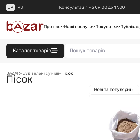
UA
RU
Консультація - з 09:00 до 17:00
Про нас
Наші послуги
Покупцям
Публікаці
Каталог товарів
BAZAR
–
Будівельні суміші
–
Пісок
Пісок
Нові та популярні