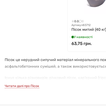
0.0
0
Артикул
83712
Пісок митий (40 кг
У наявності
63,75 грн.
Пісок це нерудний сипучий матеріал мінерального по
асфальтобетонних сумішей, а також використовується
Існує кілька різновидів: річковий пісок, кар'єрний (гір
Читати далі про Пісок
Річковий пісок видобувають у руслах річок і зав
Кар'єрний пісок (митий) видобувають способом кар
пісок також називають «річковим штучним».