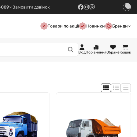
7-009
Замовити дзвінок
Товари по акції
Новинки
Бренди
Вхід
Порівняння
Обране
Кошик