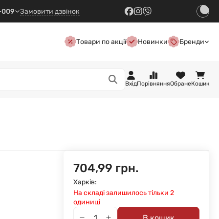
7-009
Замовити дзвінок
Товари по акції
Новинки
Бренди
Вхід
Порівняння
Обране
Кошик
704,99 грн.
Харків:
На складі залишилось тільки 2
одиниці
В кошик