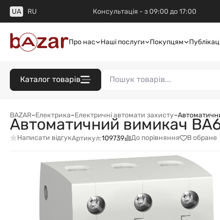
UA
RU
Консультація - з 09:00 до 17:00
Про нас
Наші послуги
Покупцям
Публікаці
Каталог товарів
BAZAR
–
Електрика
–
Електричні автомати захисту
–
Автоматични
Автоматичний вимикач ВА6
Написати відгук
До порівняння
В обране
Артикул:
109739