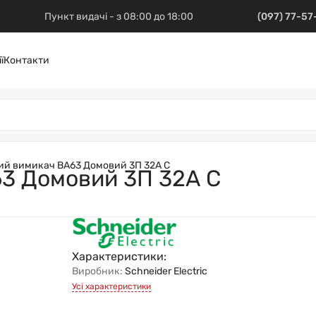
Пункт видачі - з 08:00 до 18:00
(097) 77-5
ї
Контакти
й вимикач ВА63 Домовий 3П 32А С
3 Домовий 3П 32А С
Характеристики:
Виробник:
Schneider Electric
Усі характеристики