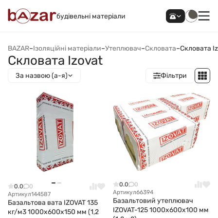
будівельні матеріали
BAZAR
–
Ізоляційні матеріали
–
Утеплювач
–
Скловата
–
Скловата I
Скловата Izovat
За назвою (а-я)
Фільтри
0.0
0
0.0
0
Артикул
66394
Артикул
144587
Базальтовий утеплювач
Базальтова вата IZOVAT 135
IZOVAT-125 1000x600x100 мм
кг/м3 1000x600x150 мм (1,2