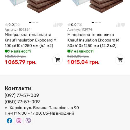
0.0
0
0.0
0
Артикул
109364
Артикул
112974
Мінеральна теплоплита
Мінеральна теплоплита
Knauf Insulation Ekoboard M
Knauf Insulation Ekoboard M
100x610x1250 мм (6.1 м2)
50x610x1250 мм (12.2 м2)
У наявності
У наявності
1 268,80 грн.
1 268,80 грн.
1 065,79 грн.
1 015,04 грн.
Контакти
(097) 77-57-009
(050) 77-57-009
м. Харків, вул. Велика Панасівська 90
Пн-Пт 9:00 – 17:00; Сб-Нд вихідний