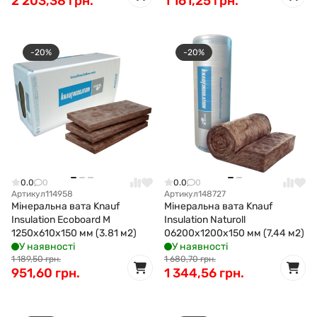
2 203,38 грн.
1 161,25 грн.
-20%
-20%
0.0
0
0.0
0
Артикул
114958
Артикул
148727
Мінеральна вата Knauf
Мінеральна вата Knauf
Insulation Ecoboard M
Insulation Naturoll
1250x610x150 мм (3.81 м2)
06200x1200x150 мм (7,44 м2)
У наявності
У наявності
1 189,50 грн.
1 680,70 грн.
951,60 грн.
1 344,56 грн.