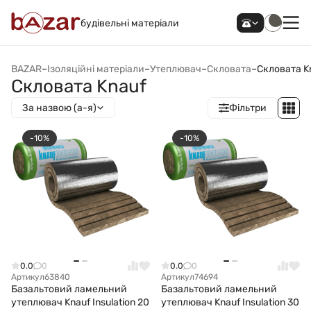
будівельні матеріали
BAZAR
–
Ізоляційні матеріали
–
Утеплювач
–
Скловата
–
Скловата K
Скловата Knauf
За назвою (а-я)
Фільтри
-10%
-10%
0.0
0
0.0
0
Артикул
63840
Артикул
74694
Базальтовий ламельний
Базальтовий ламельний
утеплювач Knauf Insulation 20
утеплювач Knauf Insulation 30