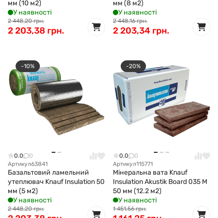
мм (10 м2)
мм (8 м2)
У наявності
У наявності
2 448,20 грн.
2 448,16 грн.
2 203,38 грн.
2 203,34 грн.
-10%
-20%
0.0
0
0.0
0
Артикул
63841
Артикул
115771
Базальтовий ламельний
Мінеральна вата Knauf
утеплювач Knauf Insulation 50
Insulation Akustik Board 035 M
мм (5 м2)
50 мм (12.2 м2)
У наявності
У наявності
2 448,20 грн.
1 451,56 грн.