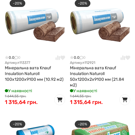
-20%
-20%
0.0
0
0.0
0
Артикул
113377
Артикул
112921
Мінеральна вата Knauf
Мінеральна вата Knauf
Insulation Naturoll
Insulation Naturoll
100x1200х9100 мм (10.92 м2)
50x1200x2x9100 мм (21.84
м2)
У наявності
У наявності
1 644,55 грн.
1 644,55 грн.
1 315,64 грн.
1 315,64 грн.
-20%
-20%