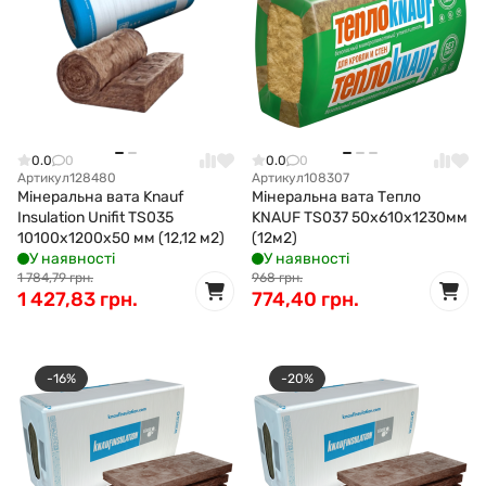
0.0
0
0.0
0
Артикул
128480
Артикул
108307
Мінеральна вата Knauf
Мінеральна вата Тепло
Insulation Unifit TS035
KNAUF TS037 50х610х1230мм
10100x1200x50 мм (12,12 м2)
(12м2)
У наявності
У наявності
1 784,79 грн.
968 грн.
1 427,83 грн.
774,40 грн.
-16%
-20%