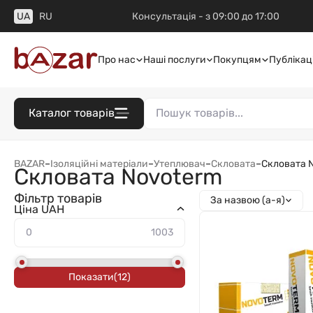
UA
RU
Консультація - з 09:00 до 17:00
Про нас
Наші послуги
Покупцям
Публікаці
Каталог товарів
BAZAR
–
Ізоляційні матеріали
–
Утеплювач
–
Скловата
–
Скловата 
Скловата Novoterm
Фільтр товарів
За назвою (а-я)
Ціна UAH
Показати
(
12
)