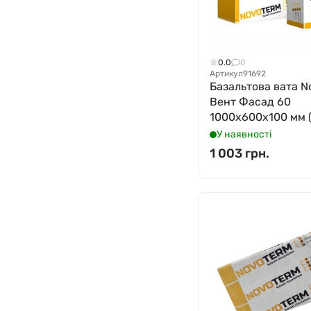
0.0
0
Артикул
91692
Базальтова вата N
Вент Фасад 60
1000x600x100 мм (
У наявності
1 003 грн.