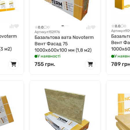
0.0
0
0.0
0
Артикул
90
Артикул
152976
ovoterm
Базальт
Базальтова вата Novoterm
Вент Фа
Вент Фасад 75
3 м2)
1000x60
1000x600x100 мм (1,8 м2)
У наявності
У наявн
755 грн.
789 грн