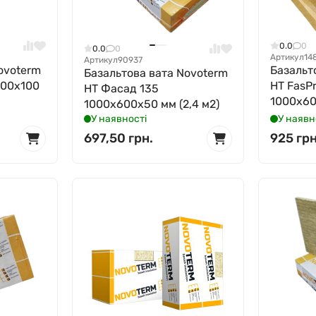
0.0
0
0.0
0
Артикул
14
Артикул
90937
ovoterm
Базальт
Базальтова вата Novoterm
600x100
НТ FasPr
НТ Фасад 135
1000x60
1000x600x50 мм (2,4 м2)
У наявності
У наявн
697,50 грн.
925 грн