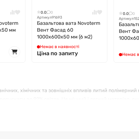
0.0
0
0.0
0
Артикул
91693
Артикул
15
ovoterm
Базальтова вата Novoterm
Базальт
x50 мм
Вент Фасад 60
Вент Фа
1000x600x50 мм (6 м2)
1000x60
Немає в наявності
Ціна по запиту
Немає в
нічних, хімічних та зовнішніх впливів литий полімерний 
ропускати до 92% світла. Це міцний і легкий матеріал, я
 антивандальних покриттів для інформаційних вуличних 