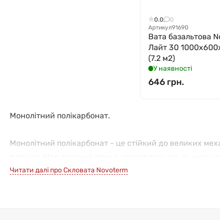
0.0
0
Артикул
91690
Вата базальтова N
Лайт 30 1000x600
(7.2 м2)
У наявності
646 грн.
Монолітний полікарбонат.
Монолітний полікарбонат - це стійкий до великих меха
розміру. Має високий рівень прозорості, так як може п
Читати далі про Скловата Novoterm
Область застосування монолітного полікарбонату
Листи 1-4 мм можна використовувати для виготовлення
щитків для різного типу промислового обладнання.