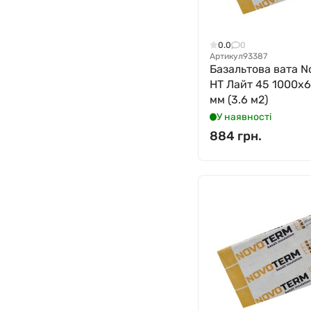
0.0
0
Артикул
93387
Базальтова вата N
НТ Лайт 45 1000x
мм (3.6 м2)
У наявності
884 грн.