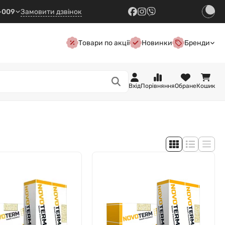
7-009
Замовити дзвінок
Товари по акції
Новинки
Бренди
Вхід
Порівняння
Обране
Кошик