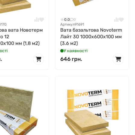
0.0
0
8170
Артикул
91691
ова вата Новотерм
Вата базальтова Novoterm
o 12
Лайт 30 1000x600x100 мм
0x100 мм (1,8 м2)
(3.6 м2)
ості
У наявності
.
646 грн.