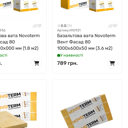
0.0
0
936
Артикул
90931
ова вата Novoterm
Базальтова вата Novoterm
сад 80
Вент Фасад 80
0x000 мм (1.8 м2)
1000x600x50 мм (3.6 м2)
ості
У наявності
.
789 грн.