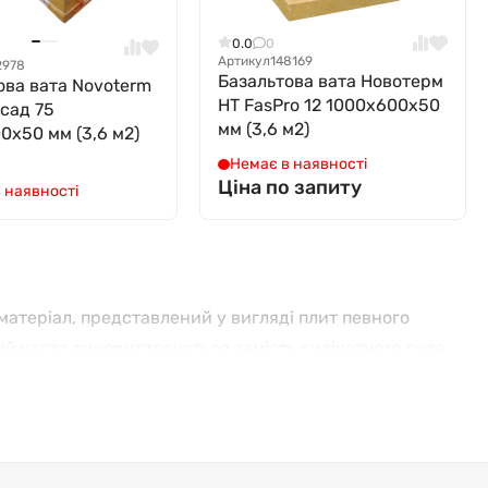
0.0
0
Артикул
148169
2978
Базальтова вата Новотерм
ова вата Novoterm
НТ FasPro 12 1000x600x50
сад 75
мм (3,6 м2)
0x50 мм (3,6 м2)
Немає в наявності
Ціна по запиту
 наявності
матеріал, представлений у вигляді плит певного
кий часто використовується замість силікатного скла.
щитів, козирків, рекламних вивісок та таблоїдів,