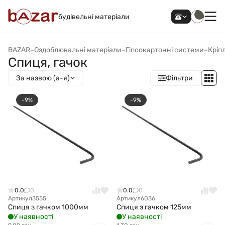
будівельні матеріали
BAZAR
–
Оздоблювальні матеріали
–
Гіпсокартонні системи
–
Кріп
Спиця, гачок
За назвою (а-я)
Фільтри
-9%
-9%
0.0
0
0.0
0
Артикул
3555
Артикул
6036
Спиця з гачком 1000мм
Спиця з гачком 125мм
У наявності
У наявності