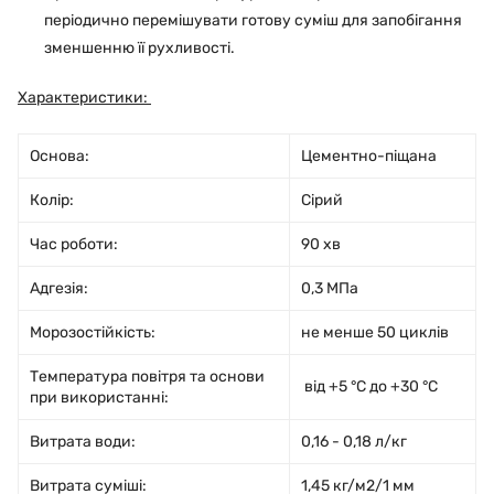
періодично перемішувати готову суміш для запобігання
зменшенню її рухливості.
Характеристики:
Основа:
Цементно-піщана
Колір:
Сірий
Час роботи:
90 хв
Адгезія:
0,3 МПа
Морозостійкість:
не менше 50 циклів
Температура повітря та основи
від +5 °С до +30 °С
при використанні:
Витрата води:
0,16 - 0,18 л/кг
Витрата суміші:
1,45 кг/м2/1 мм