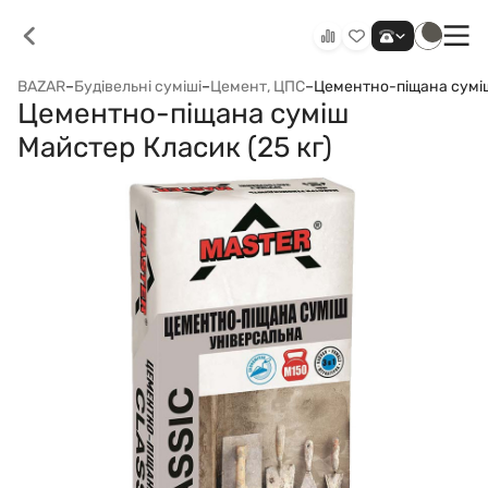
BAZAR
–
Будівельні суміші
–
Цемент, ЦПС
–
Цементно-піщана суміш
Цементно-піщана суміш
Майстер Класик (25 кг)