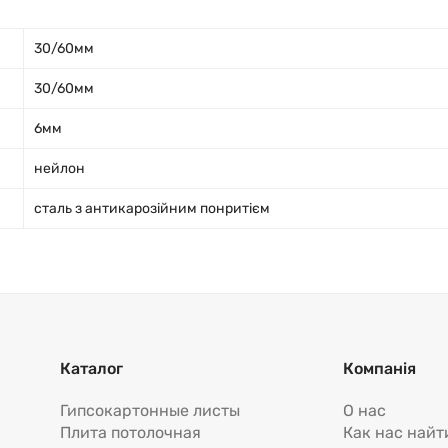
30/60мм
30/60мм
6мм
нейлон
сталь з антикарозійним понритієм
Каталог
Компанія
Гипсокартонные листы
О нас
Плита потолочная
Как нас найт