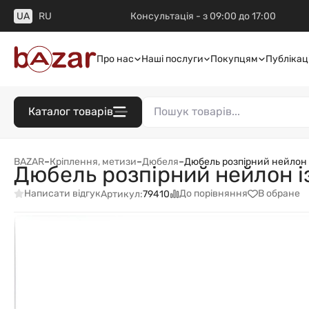
UA
RU
Консультація - з 09:00 до 17:00
Про нас
Наші послуги
Покупцям
Публікаці
Каталог товарів
BAZAR
–
Кріплення, метизи
–
Дюбеля
–
Дюбель розпірний нейлон 
Дюбель розпірний нейлон 
Написати відгук
До порівняння
В обране
Артикул:
79410