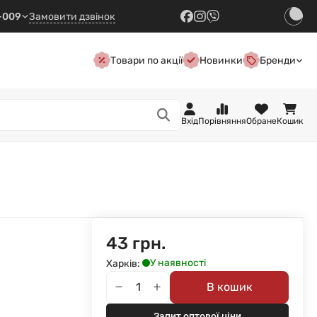
7-009
Замовити дзвінок
Товари по акції
Новинки
Бренди
Вхід
Порівняння
Обране
Кошик
43 грн.
У наявності
Харків:
В кошик
Запит оптової ціни