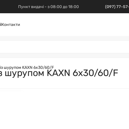
Пункт видачі - з 08:00 до 18:00
(097) 77-5
ї
Контакти
із шурупом KAXN 6х30/60/F
із шурупом KAXN 6х30/60/F