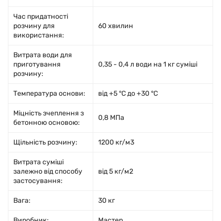
Час придатності
розчину для
60 хвилин
використання:
Витрата води для
приготування
0,35 - 0,4 л води на 1 кг суміші
розчину:
Температура основи:
від +5 °C до +30 °C
Міцність зчеплення з
0,8 МПа
бетонною основою:
Щільність розчину:
1200 кг/м3
Витрата суміші
залежно від способу
від 5 кг/м2
застосування:
Вага:
30 кг
Виробник:
Мастер