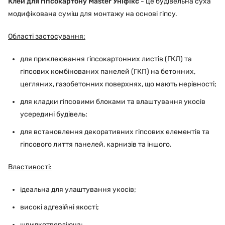
Клей для гіпсокартону Мaster Уніфікс
- це будівельна суха
модифікована суміш для монтажу на основі гіпсу.
Області застосування:
для приклеювання гіпсокартонних листів (ГКЛ) та
гіпсових комбінованих панелей (ГКП) на бетонних,
цегляних, газобетонних поверхнях, що мають нерівності;
для кладки гіпсовими блоками та влаштування укосів
усередині будівель;
для встановлення декоративних гіпсових елементів та
гіпсового лиття панелей, карнизів та іншого.
Властивості:
ідеальна для улаштування укосів;
високі адгезійні якості;
швидкотвердіюча;