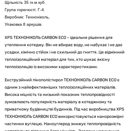
Щільність 35 гк.м.куб.
Група горючості: Г-4.
Виробник: Техноніколь,
Упаковка 8 аркушів.
XPS ТЕХНОНІКОЛЬ CARBON ECO – ідеальне рішення для
утеплення котеджу.
Він не вбирає воду, не набухає і не дає
усадки, хімічно стійок і не схильний до гниття.
Це відмінний
теплоізоляційний матеріал для тих, хто шукає якісну
теплоізоляцію із високими характеристиками.
Екструзійний пінополістирол ТЕХНОНІКОЛЬ CARBON ECO є
одним з найефективніших теплоізоляційних матеріалів.
Висока міцність та низький показник теплопровідності
зумовлюють популярність матеріалу в котеджному та
приватному будівництві будинків.
Під час виробництва XPS
ТЕХНОНІКОЛЬ CARBON ECO використовуються нанорозмірні
частинки вуглецю.
Наноуглерод знижує теплопровідність