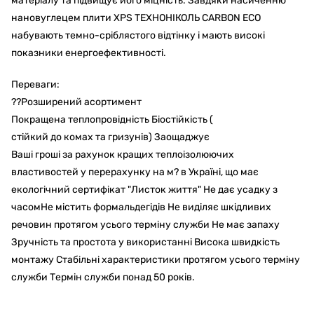
матеріалу та підвищує його міцність.
Завдяки насиченню
нановуглецем плити XPS ТЕХНОНІКОЛЬ CARBON ECO
набувають темно-сріблястого відтінку і мають високі
показники енергоефективності.
Переваги:
??Розширений асортимент
Покращена теплопровідність Біостійкість
(
стійкий до комах та гризунів)
Заощаджує
Ваші гроші за рахунок кращих теплоізолюючих
властивостей у перерахунку на м?
в Україні, що має
екологічний сертифікат "Листок життя"
Не дає усадку з
часомНе містить формальдегідів
Не виділяє шкідливих
речовин протягом усього терміну служби
Не має запаху
Зручність та простота у використанні
Висока швидкість
монтажу
Стабільні характеристики протягом усього терміну
служби
Термін служби понад 50 років.