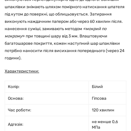
шпаклівки знімають шляхом помірного натискання шпателя
під кутом до поверхні, що облицьовується. Затирання
виконують наждачним папером або через 60 хвилин після.
нанесення суміші, замивають методом
«мокрий по
мокрому
» при товщині шару від 3 мм. Влаштовуючи
багатошарове покриття, кожен наступний шар шпаклівки
потрібно наносити після висихання попереднього (через 24
години).
Характеристики:
Колір:
Білий
Основа:
Гіпсова
Час роботи:
120 хвилин
не менше 0,6
Адгезія:
МПа