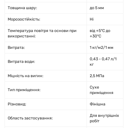
Товщина шару:
до 5 мм
Морозостійкість:
Ні
Температура повітря та основи при
від +5°С до
використанні:
+30°С
Витрата:
1 кг/м2/1 мм
0,43 - 0,47 л/1
Витрата води:
кг
Міцність на вигин:
2,5 МПа
Сухе
Тип приміщення:
приміщення
Різновид:
Фінішна
Для внутрішніх
Область застосування:
робіт