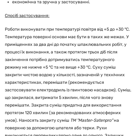
економічна та зручна у застосуванні.
Спосіб застосування:
Роботи виконувати при температурі повітря від +5 до +30 °С.
Температура поверхні основи має бути в таких же межах. У
приміщеннях за два дні до початку шпаклювальних робіт, у
процесі їх виконання, а також протягом трьох діб після
закінчення потрібно дотримуватись температурного
режиму не нижче +5 °С та не вище +30 °С. Суху суміш
закрити чистою водою у кількості, зазначеній у технічних
характеристиках, перемішати (рекомендується
застосовувати електродриль із гвинтовою насадкою). Суміш,
що закрилася, витримати 5 хвилин, після чого знову
перемішати. Закрита суміш придатна для використання
протягом 120 хвилин (за рекомендованих атмосферних
умов). Наносять закриту суміш
ТМ "Master-Satenpro"
на
поверхню за допомогою шпателя або терки. Рухи
виконуються перпендикулярно одне до одного. Залишки