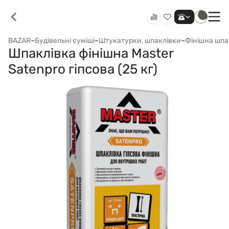
BAZAR
–
Будівельні суміші
–
Штукатурки, шпаклівки
–
Фінішна шпа
Шпаклівка фінішна Master
Satenpro гіпсова (25 кг)