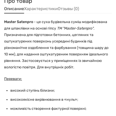
Про товар
Описание
Характеристики
Отзывы (0)
Master Satenpro
- це суха будівельна суміш модифікована
для шпаклівки на основі гіпсу
ТМ "Master-Satenpro"
.
Призначена для підготовки бетонних, цегляних та
оштукатурених поверхонь усередині будинків під
різноманітне оздоблення та фарбування (товщина шару до
10 мм), для надання оштукатуреним поверхням ідеального
рівняння. Застосовується у приміщеннях із звичайною
вологістю повітря. Для внутрішніх робіт.
Переваги:
високий ступінь білизни;
високоякісне вирівнювання в «нуль»;
можливість створення фактурної поверхні;