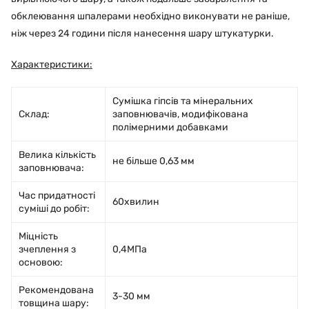
обклеювання шпалерами необхідно виконувати не раніше,
ніж через 24 години після нанесення шару штукатурки.
Характеристики:
Сумішка гіпсів та мінеральних
Склад:
заповнювачів, модифікована
полімерними добавками
Велика кількість
не більше 0,63 мм
заповнювача:
Час придатності
60хвилин
суміші до робіт:
Міцність
зчеплення з
0,4МПа
основою:
Рекомендована
3-30 мм
товщина шару: