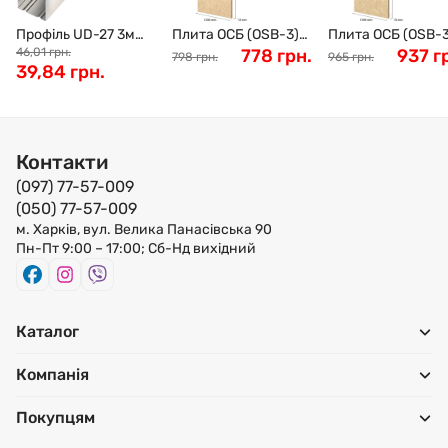
Профіль UD-27 3м
Плита ОСБ (OSB-3)
Плита ОСБ (OSB-3
(0,40мм)
46,01 грн.
вологостійка
778 грн.
вологостійка
937 г
798 грн.
965 грн.
39,84 грн.
SWISSKRONО
SWISSKRONО
2500x1250x12 мм
2500x1250x15 мм
Контакти
(097) 77-57-009
(050) 77-57-009
м. Харків, вул. Велика Панасівська 90
Пн-Пт 9:00 – 17:00; Сб-Нд вихідний
Каталог
Компанія
Покупцям