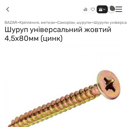
BAZAR
–
Кріплення, метизи
–
Саморізи, шурупи
–
Шурупи універса
Шуруп універсальний жовтий
4,5x80мм (цинк)