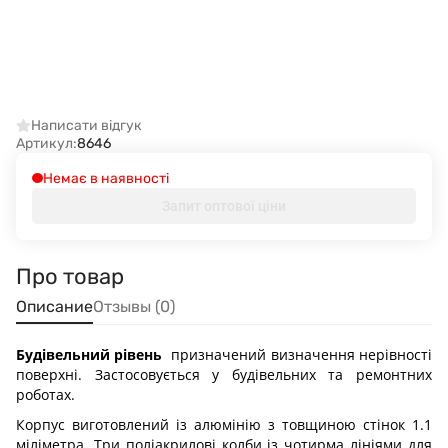
Написати відгук
Артикул:
8646
Немає в наявності
Запит оптової ціни
Про товар
Описание
Отзывы (0)
Будівельний рівень
призначений визначення нерівності
поверхні.
Застосовується у будівельних та ремонтних
роботах.
Корпус виготовлений із алюмінію з товщиною стінок 1.1
міліметра.
Три поліакрилові колби із чотирма лініями для