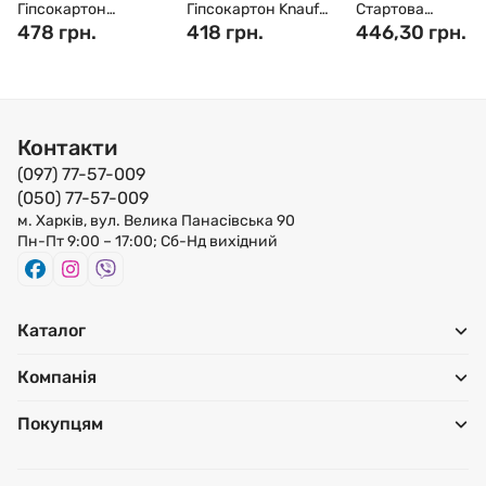
Гіпсокартон
Гіпсокартон Knauf
Стартова
вологостійкий Knauf
478 грн.
стіновий
418 грн.
штукатурка Knau
446,30 грн.
2500x1200x12,5 мм
2500x1200x12,5 мм
(30 кг)
Контакти
(097) 77-57-009
(050) 77-57-009
м. Харків, вул. Велика Панасівська 90
Пн-Пт 9:00 – 17:00; Сб-Нд вихідний
Каталог
Компанія
Покупцям