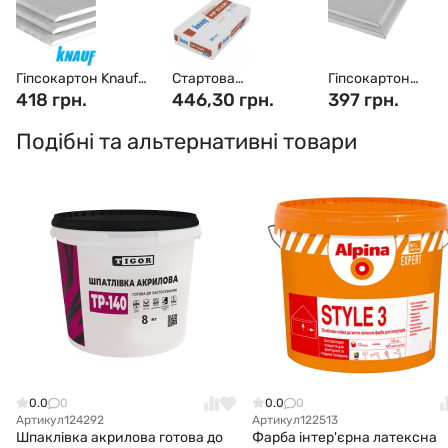
Гіпсокартон Knauf
Стартова
Гіпсокартон
стіновий
418 грн.
штукатурка Knauf
446,30 грн.
стельовий Knauf
397 грн.
2500x1200x12,5 мм
(30 кг)
2500x1200x9,5 м
Подібні та альтернативні товари
0.0
0
0.0
0
Артикул
124292
Артикул
122513
Шпаклівка акрилова готова до
Фарба інтер'єрна латексна