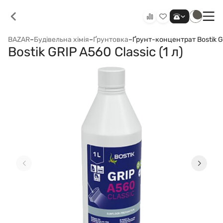
BAZAR
–
Будівельна хімія
–
Ґрунтовка
–
Ґрунт-концентрат Bostik GR
Bostik GRIP A560 Clаssic (1 л)