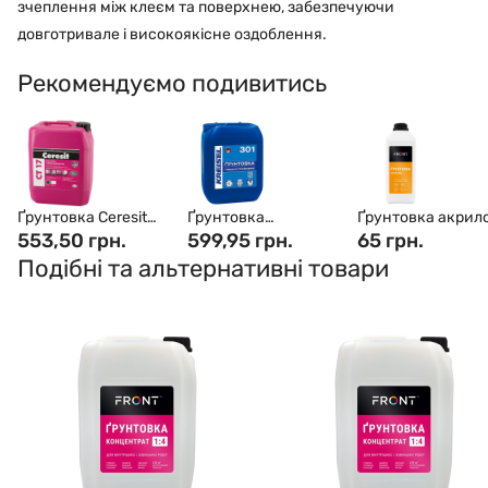
зчеплення між клеєм та поверхнею, забезпечуючи
довготривале і високоякісне оздоблення.
Рекомендуємо подивитись
Ґрунтовка Ceresit
Ґрунтовка
Ґрунтовка акрил
CT-17 (10 л)
553,50 грн.
глибокого
599,95 грн.
готова FRONT (1 к
65 грн.
проникнення Kreisel
Подібні та альтернативні товари
301 (10 л)