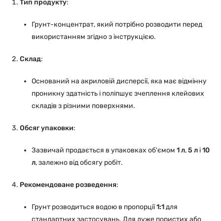
Тип продукту
:
Грунт-концентрат, який потрібно розводити перед
використанням згідно з інструкцією.
Склад
:
Оснований на акриловій дисперсії, яка має відмінну
проникну здатність і поліпшує зчеплення клейових
складів з різними поверхнями.
Обсяг упаковки
:
Зазвичай продається в упаковках об'ємом
1 л
,
5 л
і
10
л
, залежно від обсягу робіт.
Рекомендоване розведення
:
Грунт розводиться водою в пропорції
1:1
для
стандартних застосувань. Для дуже пористих або