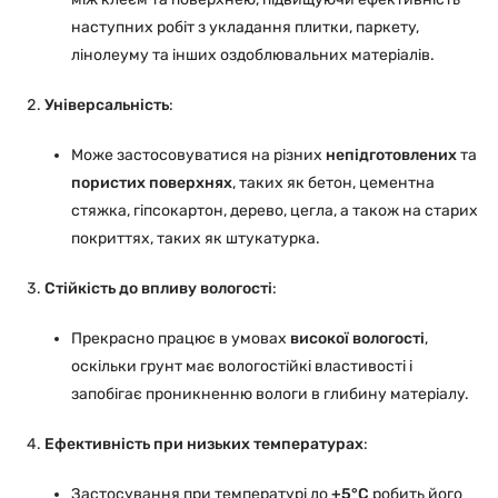
наступних робіт з укладання плитки, паркету,
лінолеуму та інших оздоблювальних матеріалів.
Універсальність
:
Може застосовуватися на різних
непідготовлених
та
пористих поверхнях
, таких як бетон, цементна
стяжка, гіпсокартон, дерево, цегла, а також на старих
покриттях, таких як штукатурка.
Стійкість до впливу вологості
:
Прекрасно працює в умовах
високої вологості
,
оскільки грунт має вологостійкі властивості і
запобігає проникненню вологи в глибину матеріалу.
Ефективність при низьких температурах
:
Застосування при температурі до
+5°C
робить його