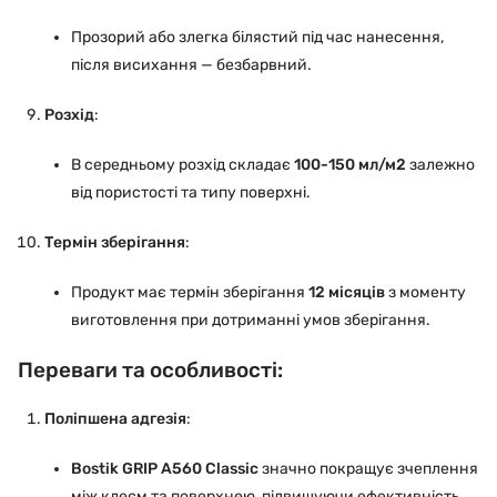
Прозорий або злегка білястий під час нанесення,
після висихання — безбарвний.
Розхід
:
В середньому розхід складає
100-150 мл/м2
залежно
від пористості та типу поверхні.
Термін зберігання
:
Продукт має термін зберігання
12 місяців
з моменту
виготовлення при дотриманні умов зберігання.
Переваги та особливості:
Поліпшена адгезія
:
Bostik GRIP A560 Classic
значно покращує зчеплення
між клеєм та поверхнею, підвищуючи ефективність