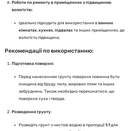
Роботи по ремонту в приміщеннях з підвищеною
вологістю
:
Ідеально підходить для використання в
ванних
кімнатах
,
кухнях
,
підвалах
та інших приміщеннях, де
вологість підвищена.
Рекомендації по використанню:
Підготовка поверхні
:
Перед нанесенням грунту поверхня повинна бути
очищена від бруду, пилу, жирових плям та інших
забруднень. Також необхідно переконатися, що
поверхня суха і тверда.
Розведення грунту
:
Розведіть грунт з чистою водою в пропорції
1:1
для