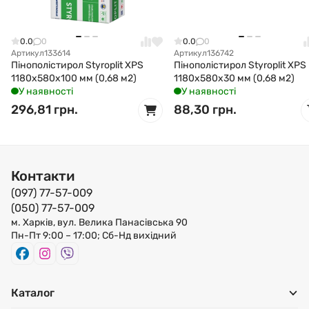
0.0
0
0.0
0
Артикул
133614
Артикул
136742
Пінополістирол Styroplit XPS
Пінополістирол Styroplit XPS
1180x580x100 мм (0,68 м2)
1180x580x30 мм (0,68 м2)
У наявності
У наявності
296,81 грн.
88,30 грн.
Контакти
(097) 77-57-009
(050) 77-57-009
м. Харків, вул. Велика Панасівська 90
Пн-Пт 9:00 – 17:00; Сб-Нд вихідний
Каталог