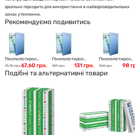
ідеально підходить для використання в найвідповідальніших
зонах утеплення.
Рекомендуємо подивитись
Пінополістирол
Пінополістирол
Пінополістирол
Ecoboard 20мм
67,60 грн.
Ecoboard 40мм
131 грн.
Ecoboard 30мм
98 г
71,70 грн.
139 грн.
104 грн.
(1,2х0,6) (без пазів)
(1,2х0,6) (2 пази)
(1,2х0,6) (2 пази)
Подібні та альтернативні товари